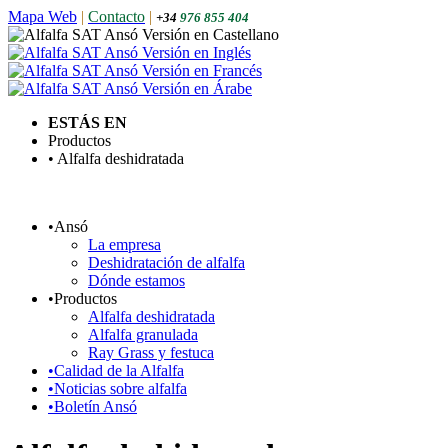
Mapa Web
|
Contacto
|
+34
976 855 404
ESTÁS EN
Productos
• Alfalfa deshidratada
•
Ansó
La empresa
Deshidratación de alfalfa
Dónde estamos
•
Productos
Alfalfa deshidratada
Alfalfa granulada
Ray Grass y festuca
•
Calidad de la Alfalfa
•
Noticias sobre alfalfa
•
Boletín Ansó